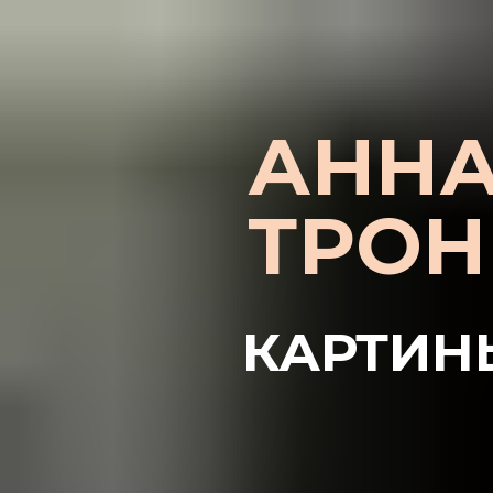
АНН
ТРО
КАРТИН